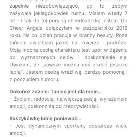
zupełnie niezobowiązująco, po to żebym
zażywała jakiegokolwiek ruchu. Miałam wtedy 7
lat - i tak do tej pory tą cheerleaderką jestem. Do
Cheer Angels dołączyłam w październiku 2018
roku. Na co dzień pracuję w branży beauty. Poza
tańcem uwielbiam jazdę na rowerze i podróże.
Moją mocną cechą charakteru jest upór w dążeniu
do wyznaczonych celów i doskonalenie się.
Uważam, że „zawsze można coś zrobić jeszcze
lepiej”. Jestem osobą wrażliwą, bardzo pomocną i
z poczuciem humoru.
Dokończ zdanie: Taniec jest dla mnie…
- Życiem, radością, największą pasją, wyrażaniem
emocji, odskocznią od rzeczywistości.
Koszykówkę lubię ponieważ…
- Jest dynamicznym sportem, dostarcza wielu
emocji.