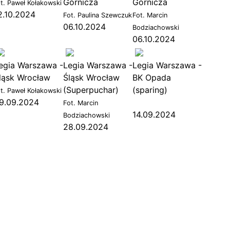
Górnicza
Górnicza
ot. Paweł Kołakowski
2.10.2024
Fot. Paulina Szewczuk
Fot. Marcin
06.10.2024
Bodziachowski
84
75
90
06.10.2024
egia Warszawa -
Legia Warszawa -
Legia Warszawa -
ląsk Wrocław
Śląsk Wrocław
BK Opada
(Superpuchar)
(sparing)
ot. Paweł Kołakowski
9.09.2024
Fot. Marcin
14.09.2024
Bodziachowski
28.09.2024