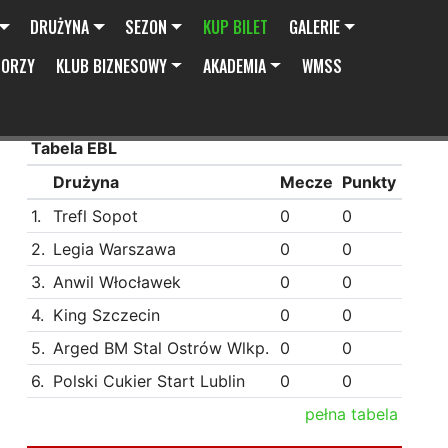
DRUŻYNA
SEZON
KUP BILET
GALERIE
SORZY
KLUB BIZNESOWY
AKADEMIA
WMSS
Tabela EBL
Drużyna
Mecze
Punkty
1.
Trefl Sopot
0
0
2.
Legia Warszawa
0
0
3.
Anwil Włocławek
0
0
4.
King Szczecin
0
0
5.
Arged BM Stal Ostrów Wlkp.
0
0
6.
Polski Cukier Start Lublin
0
0
pełna tabela