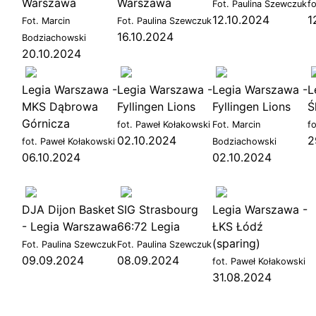
Warszawa
Warszawa
Fot. Paulina Szewczuk
f
12.10.2024
1
Fot. Marcin
Fot. Paulina Szewczuk
16.10.2024
79
Bodziachowski
88
20.10.2024
Legia Warszawa -
Legia Warszawa -
Legia Warszawa -
L
MKS Dąbrowa
Fyllingen Lions
Fyllingen Lions
Ś
Górnicza
fot. Paweł Kołakowski
Fot. Marcin
f
02.10.2024
2
fot. Paweł Kołakowski
Bodziachowski
06.10.2024
02.10.2024
DJA Dijon Basket
SIG Strasbourg
Legia Warszawa -
- Legia Warszawa
66:72 Legia
ŁKS Łódź
(sparing)
Fot. Paulina Szewczuk
Fot. Paulina Szewczuk
09.09.2024
08.09.2024
fot. Paweł Kołakowski
31.08.2024