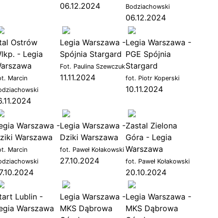
06.12.2024
Bodziachowski
06.12.2024
tal Ostrów
Legia Warszawa -
Legia Warszawa -
lkp. - Legia
Spójnia Stargard
PGE Spójnia
arszawa
Stargard
Fot. Paulina Szewczuk
11.11.2024
ot. Marcin
fot. Piotr Koperski
10.11.2024
odziachowski
6.11.2024
egia Warszawa -
Legia Warszawa -
Zastal Zielona
ziki Warszawa
Dziki Warszawa
Góra - Legia
Warszawa
ot. Marcin
fot. Paweł Kołakowski
27.10.2024
odziachowski
fot. Paweł Kołakowski
7.10.2024
20.10.2024
Orlen Basket Liga
16.11.2024
tart Lublin -
Legia Warszawa -
Legia Warszawa -
egia Warszawa
MKS Dąbrowa
MKS Dąbrowa