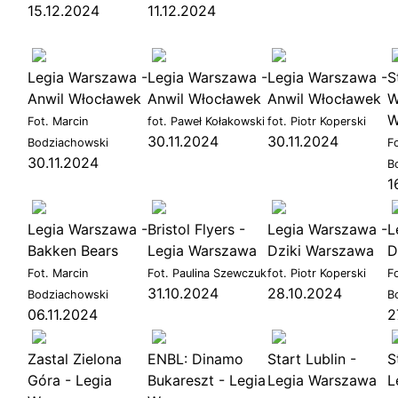
15.12.2024
11.12.2024
Legia Warszawa -
Legia Warszawa -
Legia Warszawa -
S
Anwil Włocławek
Anwil Włocławek
Anwil Włocławek
W
W
Fot. Marcin
fot. Paweł Kołakowski
fot. Piotr Koperski
30.11.2024
30.11.2024
Bodziachowski
F
30.11.2024
B
1
Legia Warszawa -
Bristol Flyers -
Legia Warszawa -
L
Bakken Bears
Legia Warszawa
Dziki Warszawa
D
Fot. Marcin
Fot. Paulina Szewczuk
fot. Piotr Koperski
F
31.10.2024
28.10.2024
Bodziachowski
B
06.11.2024
2
L
Orlen Basket Liga
2024
10.11.2024
Zastal Zielona
ENBL: Dinamo
Start Lublin -
S
Góra - Legia
Bukareszt - Legia
Legia Warszawa
L