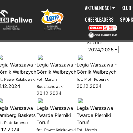
AKTUALNOŚCI
KLUB
CHEERLEADERS
SPON
Sezon:
egia Warszawa -
Legia Warszawa -
Legia Warszawa -
órnik Wałbrzych
Górnik Wałbrzych
Górnik Wałbrzych
ot. Paweł Kołakowski
Fot. Marcin
fot. Piotr Koperski
1.12.2024
20.12.2024
Bodziachowski
20.12.2024
egia Warszawa -
Legia Warszawa -
Legia Warszawa -
amberg Baskets
Twarde Pierniki
Twarde Pierniki
Toruń
Toruń
t. Piotr Koperski
1.12.2024
fot. Paweł Kołakowski
Fot. Marcin