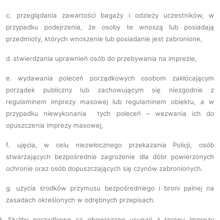
c.
przeglądania zawartości bagaży i odzieży uczestników, w
przypadku podejrzenia, że osoby te wnoszą lub posiadają
przedmioty, których wnoszenie lub posiadanie jest zabronione,
d.
stwierdzania uprawnień osób do przebywania na imprezie,
e.
wydawania poleceń porządkowych osobom zakłócającym
porządek publiczny lub zachowującym się niezgodnie z
regulaminem imprezy masowej lub regulaminem obiektu, a w
przypadku niewykonania tych poleceń – wezwania ich do
opuszczenia imprezy masowej,
f.
ujęcia, w celu niezwłocznego przekazania Policji, osób
stwarzających bezpośrednie zagrożenie dla dóbr powierzonych
ochronie oraz osób dopuszczających się czynów zabronionych.
g.
użycia środków przymusu bezpośredniego i broni palnej na
zasadach określonych w odrębnych przepisach.
3.
Służby porządkowe są obowiązane usunąć z terenu imprezy