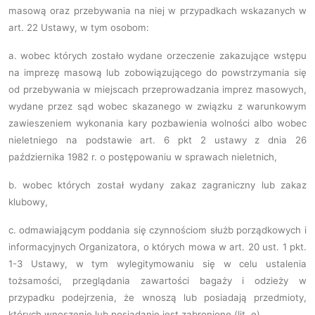
masową oraz przebywania na niej w przypadkach wskazanych w
art. 22 Ustawy, w tym osobom:
a.
wobec których zostało wydane orzeczenie zakazujące wstępu
na imprezę masową lub zobowiązującego do powstrzymania się
od przebywania w miejscach przeprowadzania imprez masowych,
wydane przez sąd wobec skazanego w związku z warunkowym
zawieszeniem wykonania kary pozbawienia wolności albo wobec
nieletniego na podstawie art. 6 pkt 2 ustawy z dnia 26
października 1982 r. o postępowaniu w sprawach nieletnich,
b.
wobec których został wydany zakaz zagraniczny lub zakaz
klubowy,
c.
odmawiającym poddania się czynnościom służb porządkowych i
informacyjnych Organizatora, o których mowa w art. 20 ust. 1 pkt.
1-3 Ustawy, w tym wylegitymowaniu się w celu ustalenia
tożsamości, przeglądania zawartości bagaży i odzieży w
przypadku podejrzenia, że wnoszą lub posiadają przedmioty,
których wnoszenie lub posiadanie jest zabronione (lit. e),