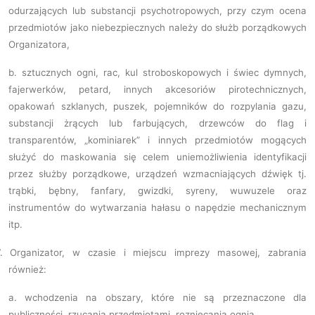
odurzających lub substancji psychotropowych, przy czym ocena
przedmiotów jako niebezpiecznych należy do służb porządkowych
Organizatora,
b.
sztucznych ogni, rac, kul stroboskopowych i świec dymnych,
fajerwerków, petard, innych akcesoriów pirotechnicznych,
opakowań szklanych, puszek, pojemników do rozpylania gazu,
substancji żrących lub farbujących, drzewców do flag i
transparentów, „kominiarek” i innych przedmiotów mogących
służyć do maskowania się celem uniemożliwienia identyfikacji
przez służby porządkowe, urządzeń wzmacniających dźwięk tj.
trąbki, bębny, fanfary, gwizdki, syreny, wuwuzele oraz
instrumentów do wytwarzania hałasu o napędzie mechanicznym
itp.
.
Organizator, w czasie i miejscu imprezy masowej, zabrania
również:
a.
wchodzenia na obszary, które nie są przeznaczone dla
publiczności, rzucania przedmiotami, rozniecania ognia,