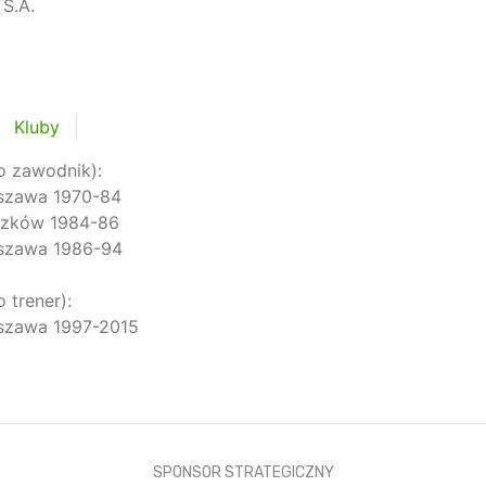
S.A.
Kluby
o zawodnik):
szawa 1970-84
szków 1984-86
szawa 1986-94
o trener):
szawa 1997-2015
SPONSOR STRATEGICZNY