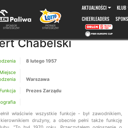
AKTUALNOŚCI
KLUB
CHEERLEADERS
SPON
ert Chabelski
odzenia
8 lutego 1957
Miejsce
odzenia
Warszawa
Funkcja
Prezes Zarządu
iografia
ełnił właściwie wszystkie funkcje - był zawodnikiem,
 kierownikiem drużyny, a obecnie pełni także funkcję
lubu. "To był 1970 roku. Przeczytałem ogłoszenie o