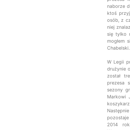
naborze do
ktoś przy
osób, z c
niej znala
się tylko
mogłem s
Chabelski.
W Legii p
drużynie 
został tr
prezesa s
sezony gr
Markowi 
koszykarz
Następnie
pozostaje
2014 rok