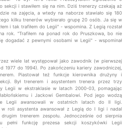
 sekcji i stawiłem się na nim. Dziś trenerzy czekają aż
jdzie na zajęcia, a wtedy na naborze stawiało się 180
zego kilku trenerów wybierało grupę 20 osób. Ja się w
złem i tak trafiłem do Legii" - wspomina. Z Legią rozstał
 na rok. "Trafiłem na ponad rok do Pruszkowa, bo nie
ię dogadać z pewnymi osobami w Legii" - wspominał
rzez wiele lat występował jako zawodnik (w pierwszej
od 1977 do 1994). Po zakończeniu kariery zawodniczej,
enerem. Piastował też funkcje kierownika drużyny i
ekcji. Był trenerem i asystentem trenera przez trzy
y Legii w ekstraklasie w latach 2000-03, pomagając
Jabłońskiemu i Jackowi Gembalowi. Pod jego wodzą
e Legii awansowali w ostatnich latach do II ligi.
 w roli asystenta awansował z Legią do I ligi i nadal
 drugim trenerem zespołu. Jednocześnie od sierpnia
u pełni funkcję prezesa sekcji koszykówki Legii