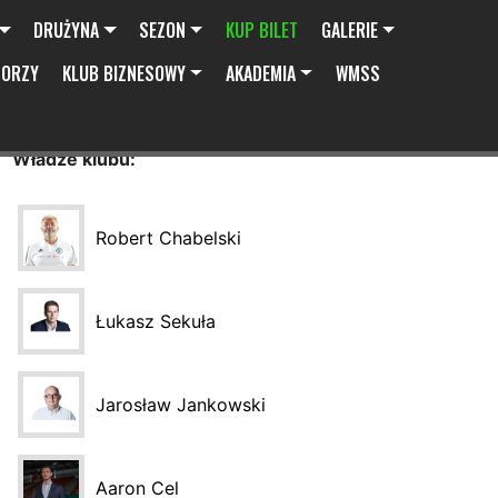
DRUŻYNA
SEZON
KUP BILET
GALERIE
SORZY
KLUB BIZNESOWY
AKADEMIA
WMSS
Władze klubu:
Robert Chabelski
Łukasz Sekuła
Jarosław Jankowski
Aaron Cel