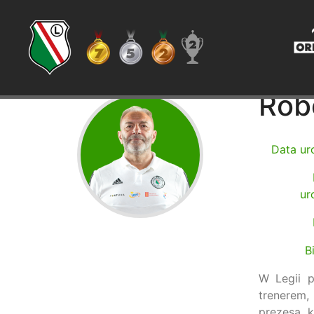
Rob
Data ur
ur
B
W Legii p
trenerem,
prezesa k