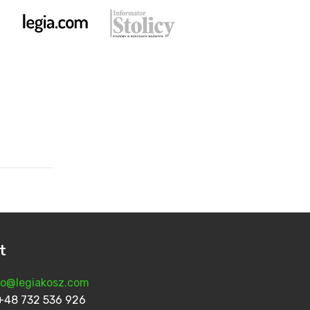
t
fo@legiakosz.com
n: +48 732 536 926