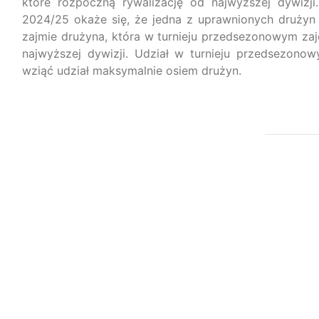
które rozpoczną rywalizację od najwyższej dywizj
2024/25 okaże się, że jedna z uprawnionych drużyn 
zajmie drużyna, która w turnieju przedsezonowym zaj
najwyższej dywizji. Udział w turnieju przedsezono
wziąć udział maksymalnie osiem drużyn.