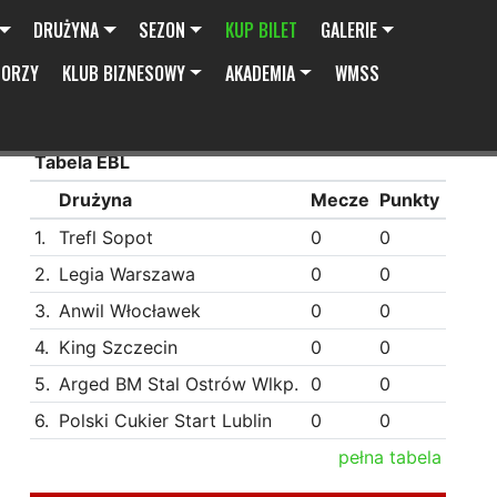
DRUŻYNA
SEZON
KUP BILET
GALERIE
SORZY
KLUB BIZNESOWY
AKADEMIA
WMSS
Tabela EBL
Drużyna
Mecze
Punkty
1.
Trefl Sopot
0
0
2.
Legia Warszawa
0
0
3.
Anwil Włocławek
0
0
4.
King Szczecin
0
0
5.
Arged BM Stal Ostrów Wlkp.
0
0
6.
Polski Cukier Start Lublin
0
0
pełna tabela