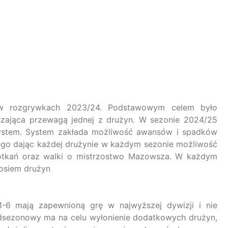
84
75
90
 w rozgrywkach 2023/24. Podstawowym celem było
czająca przewagą jednej z drużyn. W sezonie 2024/25
 system. System zakłada możliwość awansów i spadków
go dając każdej drużynie w każdym sezonie możliwość
potkań oraz walki o mistrzostwo Mazowsza. W każdym
 osiem drużyn
1-6 mają zapewnioną grę w najwyższej dywizji i nie
edsezonowy ma na celu wyłonienie dodatkowych drużyn,