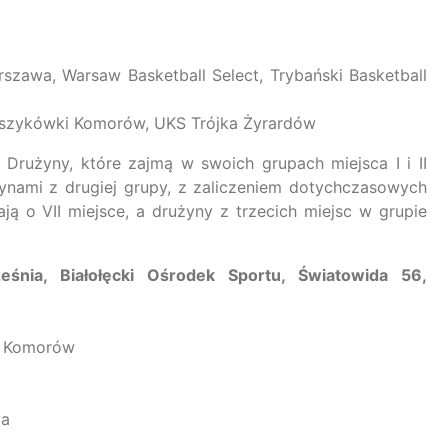
zawa, Warsaw Basketball Select, Trybański Basketball
oszykówki Komorów, UKS Trójka Żyrardów
Drużyny, które zajmą w swoich grupach miejsca I i II
nami z drugiej grupy, z zaliczeniem dotychczasowych
ą o VII miejsce, a drużyny z trzecich miejsc w grupie
nia, Białołęcki Ośrodek Sportu, Światowida 56,
i Komorów
Orlen Basket Liga
16.11.2024
wa