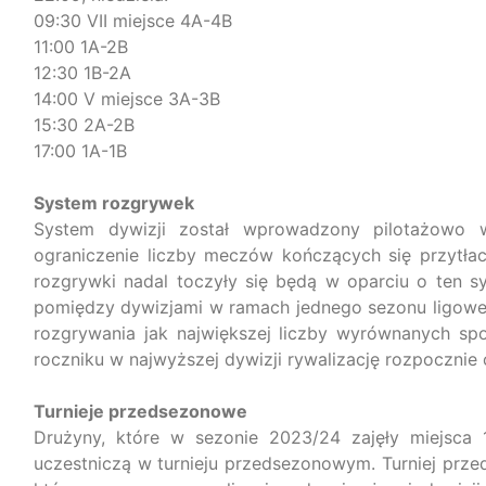
09:30 VII miejsce 4A-4B
11:00 1A-2B
79
88
12:30 1B-2A
14:00 V miejsce 3A-3B
15:30 2A-2B
17:00 1A-1B
System rozgrywek
System dywizji został wprowadzony pilotażowo
ograniczenie liczby meczów kończących się przytła
rozgrywki nadal toczyły się będą w oparciu o ten
pomiędzy dywizjami w ramach jednego sezonu ligowe
rozgrywania jak największej liczby wyrównanych s
roczniku w najwyższej dywizji rywalizację rozpocznie
Turnieje przedsezonowe
Drużyny, które w sezonie 2023/24 zajęły miejsca 
uczestniczą w turnieju przedsezonowym. Turniej prz