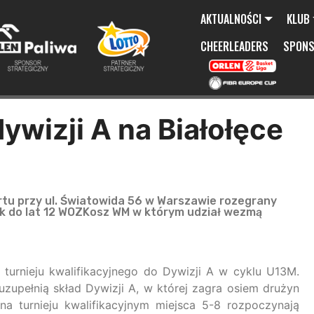
AKTUALNOŚCI
KLUB
CHEERLEADERS
SPON
dywizji A na Białołęce
rtu przy ul. Światowida 56 w Warszawie rozegrany
wek do lat 12 WOZKosz WM w którym udział wezmą
urnieju kwalifikacyjnego do Dywizji A w cyklu U13M.
 uzupełnią skład Dywizji A, w której zagra osiem drużyn
na turnieju kwalifikacyjnym miejsca 5-8 rozpoczynają