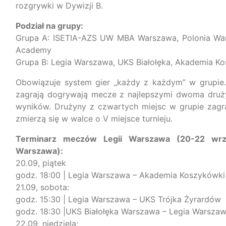
rozgrywki w Dywizji B.
Podział na grupy:
Grupa A: ISETIA-AZS UW MBA Warszawa, Polonia Wars
Academy
Grupa B: Legia Warszawa, UKS Białołęka, Akademia K
Obowiązuje system gier „każdy z każdym” w grupie. 
zagrają dogrywają mecze z najlepszymi dwoma druży
wyników. Drużyny z czwartych miejsc w grupie zagraj
zmierzą się w walce o V miejsce turnieju.
Terminarz meczów Legii Warszawa (20-22 wrześ
Warszawa):
20.09, piątek
godz. 18:00 | Legia Warszawa – Akademia Koszykówk
L
Orlen Basket Liga
21.09, sobota:
2024
10.11.2024
godz. 15:30 | Legia Warszawa – UKS Trójka Żyrardów
godz. 18:30 |UKS Białołęka Warszawa – Legia Warsza
22.09, niedziela: