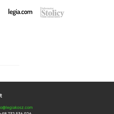
t
fo@legiakosz.com
n: +48 732 536 926