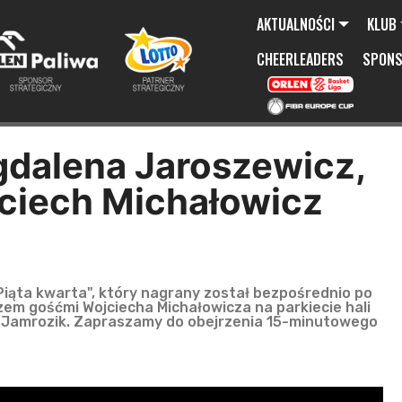
AKTUALNOŚCI
KLUB
CHEERLEADERS
SPON
gdalena Jaroszewicz,
jciech Michałowicz
ąta kwarta", który nagrany został bezpośrednio po
zem gośćmi Wojciecha Michałowicza na parkiecie hali
j Jamrozik. Zapraszamy do obejrzenia 15-minutowego