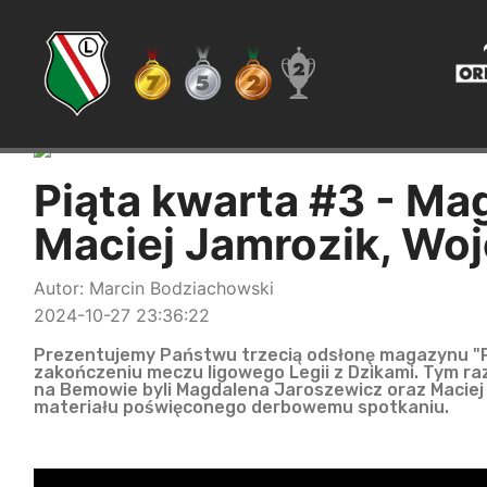
Piąta kwarta #3 - Ma
Maciej Jamrozik, Wo
Autor: Marcin Bodziachowski
2024-10-27 23:36:22
Prezentujemy Państwu trzecią odsłonę magazynu "Pi
zakończeniu meczu ligowego Legii z Dzikami. Tym ra
na Bemowie byli Magdalena Jaroszewicz oraz Macie
materiału poświęconego derbowemu spotkaniu.