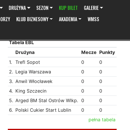
DRUŻYNA
SEZON
KUP BILET
GALERIE
SORZY
KLUB BIZNESOWY
AKADEMIA
WMSS
Tabela EBL
Drużyna
Mecze
Punkty
1.
Trefl Sopot
0
0
2.
Legia Warszawa
0
0
3.
Anwil Włocławek
0
0
4.
King Szczecin
0
0
5.
Arged BM Stal Ostrów Wlkp.
0
0
6.
Polski Cukier Start Lublin
0
0
pełna tabela