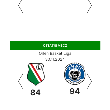
OSTATNI MECZ
Orlen Basket Liga
30.11.2024
94
0
84