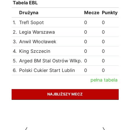
Tabela EBL
Drużyna
Mecze
Punkty
1.
Trefl Sopot
0
0
2.
Legia Warszawa
0
0
3.
Anwil Włocławek
0
0
4.
King Szczecin
0
0
5.
Arged BM Stal Ostrów Wlkp.
0
0
6.
Polski Cukier Start Lublin
0
0
pełna tabela
NAJBLIŻSZY MECZ